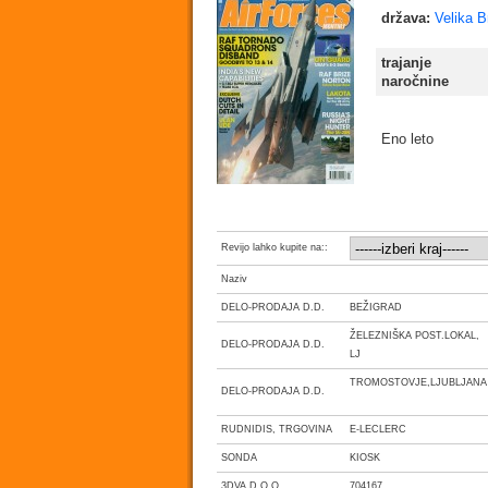
država:
Velika Br
trajanje
naročnine
Eno leto
Revijo lahko kupite na::
Naziv
DELO-PRODAJA D.D.
BEŽIGRAD
ŽELEZNIŠKA POST.LOKAL,
DELO-PRODAJA D.D.
LJ
TROMOSTOVJE,LJUBLJANA
DELO-PRODAJA D.D.
RUDNIDIS, TRGOVINA
E-LECLERC
SONDA
KIOSK
3DVA D.O.O.
704167