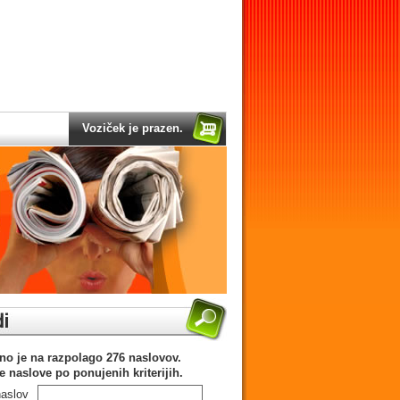
Voziček je prazen.
no je na razpolago 276 naslovov.
te naslove po ponujenih kriterijih.
naslov