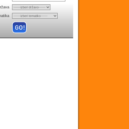
ržava
matika