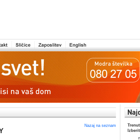
Trenut
Nazaj na seznam
Y
Izberi