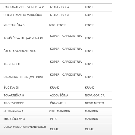
CANKARJEV DREVORED, A.P.
IZOLA - ISOLA
KOPER
ULICA FRANETA MARUŠIČA 3
IZOLA - ISOLA
KOPER
PRISTANIŠKA 5
6000 KOPER
KOPER
KOPER - CAPODISTRIA
TOMŠIČEVA UL. (AP VENA PI
KOPER
KOPER - CAPODISTRIA
ŠALARA,VANGANELSKA
KOPER
KOPER - CAPODISTRIA
TRG BROLO
KOPER
KOPER - CAPODISTRIA
PIRANSKA CESTA (AVT. POST
KOPER
ŠUCEVA 58
KRANJ
KRANJ
TOVARNIŠKA 9
AJDOVŠČINA
NOVA GORICA
TRG SVOBODE
ČRNOMELJ
NOVO MESTO
ul. 10.oktobra 4
2000 MARIBOR
MARIBOR
MIKLOŠIČEVA 3
PTUJ
MARIBOR
ULICA MESTA GREVENBROICH
CELJE
CELJE