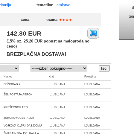
itanija
tematika:
Letalstvo
d
te
cena
ocena
142.80 EUR
(15% oz. 25.20 EUR popust na maloprodajno
ceno)
BREZPLAČNA DOSTAVA!
Naslov
Kraj
Pokrajina
BEŽIGRAD 2
LJUBLJANA
LJUBLJANA
ŽEL.POSTAJA,PERON
LJUBLJANA
LJUBLJANA
PREŠERNOV TRG
LJUBLJANA
LJUBLJANA
JURČKOVA CESTA 225
LJUBLJANA
LJUBLJANA
VOJKOVA C.,PRI GAS.DOMU
LJUBLJANA
LJUBLJANA
ŠMARTINSKA 156, HALA A
LJUBLJANA
LJUBLJANA