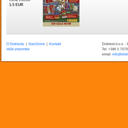
1.5 EUR
O Distriestu
|
Naročnine
|
Kontakt
Distriest d.o.o. 
Vaše pripombe
Tel. +386 5 707
email:
info@distr