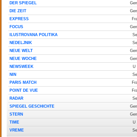
DER SPIEGEL
Ger
DIE ZEIT
Ger
EXPRESS
Fr
FOCUS
Ger
ILUSTROVANA POLITIKA
Se
NEDELJNIK
Se
NEUE WELT
Ger
NEUE WOCHE
Ger
NEWSWEEK
U
NIN
Se
PARIS MATCH
Fr
POINT DE VUE
Fr
RADAR
Se
SPIEGEL GESCHICHTE
Ger
STERN
Ger
TIME
U
VREME
Se