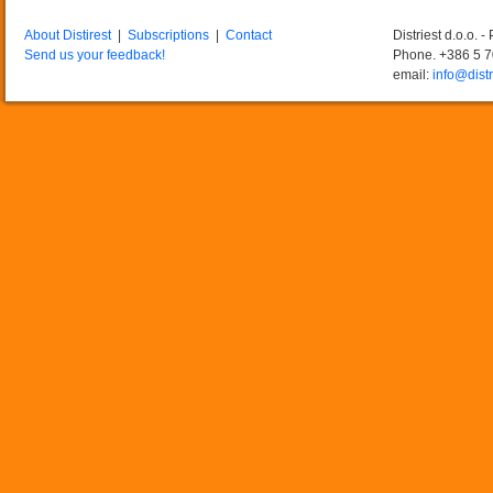
About Distirest
|
Subscriptions
|
Contact
Distriest d.o.o. 
Send us your feedback!
Phone. +386 5 
email:
info@distr