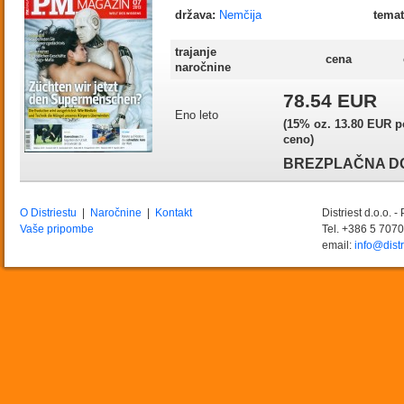
država:
Nemčija
temat
trajanje
cena
naročnine
78.54 EUR
Eno leto
(15% oz. 13.80 EUR 
ceno)
BREZPLAČNA D
O Distriestu
|
Naročnine
|
Kontakt
Distriest d.o.o. 
Vaše pripombe
Tel. +386 5 707
email:
info@distr