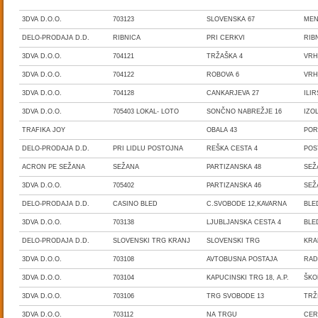
3DVA D.O.O.
703123
SLOVENSKA 67
ME
DELO-PRODAJA D.D.
RIBNICA
PRI CERKVI
RIB
3DVA D.O.O.
704121
TRŽAŠKA 4
VRH
3DVA D.O.O.
704122
ROBOVA 6
VRH
3DVA D.O.O.
704128
CANKARJEVA 27
ILIR
3DVA D.O.O.
705403 LOKAL- LOTO
SONČNO NABREŽJE 16
IZOL
TRAFIKA JOY
OBALA 43
POR
DELO-PRODAJA D.D.
PRI LIDLU POSTOJNA
REŠKA CESTA 4
POS
ACRON PE SEŽANA
SEŽANA
PARTIZANSKA 48
SEŽ
3DVA D.O.O.
705402
PARTIZANSKA 46
SEŽ
DELO-PRODAJA D.D.
CASINO BLED
C.SVOBODE 12,KAVARNA
BL
3DVA D.O.O.
703138
LJUBLJANSKA CESTA 4
BL
DELO-PRODAJA D.D.
SLOVENSKI TRG KRANJ
SLOVENSKI TRG
KR
3DVA D.O.O.
703108
AVTOBUSNA POSTAJA
RAD
3DVA D.O.O.
703104
KAPUCINSKI TRG 18, A.P.
ŠKO
3DVA D.O.O.
703106
TRG SVOBODE 13
TRŽ
3DVA D.O.O.
703112
NA TRGU
CE