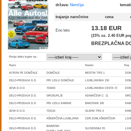
država:
Nemčija
temati
trajanje naročnine
cena
13.18 EUR
Eno leto
(15% oz. 2.40 EUR po
BREZPLAČNA D
Revijo lahko kupite na::
Naziv
Naslov
Kraj
ACRON PE DOMŽALE
DOMŽALE
MESTNI TRG 1
DO
DELO-PRODAJA D.D.
PRI LIDLU DOMŽALE
LJUBLJANSKA 150
DO
3DVA D.O.O.
703403
LJUBLJANSKA CESTA 72
DO
DELO-PRODAJA D.D.
GROSUPLJE
ADAMIČEVA C. 11
GRO
DELO-PRODAJA D.D.
PRI LIDLU KAMNIK
BAKOVNIK 3/B
KAM
3DVA D.O.O.
703124
GLAVNI TRG 4
KAM
DELO-PRODAJA D.D.
AŠKERČEVA,LJUBLJANA
ZDR.DOM,AŠKERČEVA
LJU
BAVARSKI
DELO-PRODAJA D.D.
SLOVENSKA 55
LJU