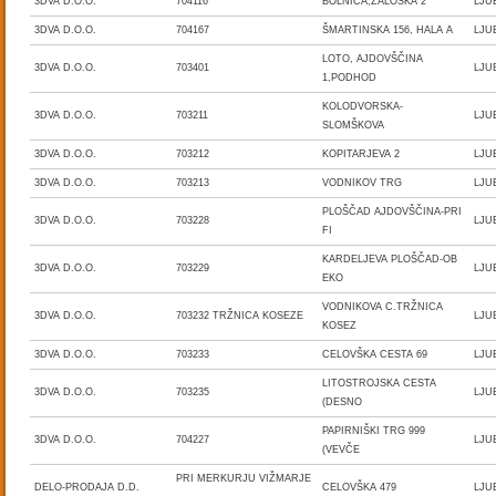
3DVA D.O.O.
704116
BOLNICA,ZALOŠKA 2
LJU
3DVA D.O.O.
704167
ŠMARTINSKA 156, HALA A
LJU
LOTO, AJDOVŠČINA
3DVA D.O.O.
703401
LJU
1,PODHOD
KOLODVORSKA-
3DVA D.O.O.
703211
LJU
SLOMŠKOVA
3DVA D.O.O.
703212
KOPITARJEVA 2
LJU
3DVA D.O.O.
703213
VODNIKOV TRG
LJU
PLOŠČAD AJDOVŠČINA-PRI
3DVA D.O.O.
703228
LJU
FI
KARDELJEVA PLOŠČAD-OB
3DVA D.O.O.
703229
LJU
EKO
VODNIKOVA C.TRŽNICA
3DVA D.O.O.
703232 TRŽNICA KOSEZE
LJU
KOSEZ
3DVA D.O.O.
703233
CELOVŠKA CESTA 69
LJU
LITOSTROJSKA CESTA
3DVA D.O.O.
703235
LJU
(DESNO
PAPIRNIŠKI TRG 999
3DVA D.O.O.
704227
LJU
(VEVČE
PRI MERKURJU VIŽMARJE
DELO-PRODAJA D.D.
CELOVŠKA 479
LJU