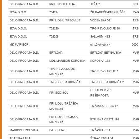
DELO-PRODAJA D.D.
PRIL LIDLU LITIJA
JEŽA 2
LIT
3DVA D.O.O.
704224
ŽP RADEČE-PARKIRIŠČE
RA
DELO-PRODAJA D.D.
PRI LIDL-U TRBOVLJE
VODENSKA 51
TRB
3DVA D.O.O.
702126
TRG REVOLUCIJE 26
TRB
3DVA D.O.O.
702208
SALLAUMINES
TRB
MK MARIBOR
ul. 10.oktobra 4
200
DELO-PRODAJA D.D.
ERTLOVA
ERTLOVA-BETNAVSKA
MAR
DELO-PRODAJA D.D.
LIDL MARIBOR KOROŠKA
KOROŠKA 173
MAR
TRG REVOLUCIJE
DELO-PRODAJA D.D.
TRG REVOLUCIJE 4
MAR
MARIBOR
DELO-PRODAJA D.D.
TRG BORISA KIDRIČA
TRG BORISA KIDRIČA 2
MAR
UL TALCEV PRI
DELO-PRODAJA D.D.
PRI SODIŠČU
MAR
REŠEV.POST.
PRI LIDLU TRŽAŠKA
DELO-PRODAJA D.D.
TRŽAŠKA CESTA 42
MAR
MARIBOR
PRI LIDLU PTUJSKA
DELO-PRODAJA D.D.
PTUJSKA CESTA 192
MAR
MARIBOR
MARIDIS TRGOVINA
E-LECLERC
TRŽAŠKA 67 A
MAR
TRAFIKA LARA
ŠTRAVHOVIH 34
MAR