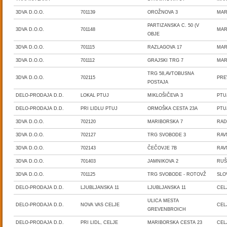
3DVA D.O.O.
701139
OROŽNOVA 3
MAR
PARTIZANSKA C. 50 (V
3DVA D.O.O.
701148
MAR
OBJE
3DVA D.O.O.
701115
RAZLAGOVA 17
MAR
3DVA D.O.O.
701112
GRAJSKI TRG 7
MAR
TRG 58,AVTOBUSNA
3DVA D.O.O.
702115
PRE
POSTAJA
DELO-PRODAJA D.D.
LOKAL PTUJ
MIKLOŠIČEVA 3
PT
DELO-PRODAJA D.D.
PRI LIDLU PTUJ
ORMOŠKA CESTA 23A
PT
3DVA D.O.O.
702120
MARIBORSKA 7
RAD
3DVA D.O.O.
702127
TRG SVOBODE 3
RAV
3DVA D.O.O.
702143
ČEČOVJE 7B
RAV
3DVA D.O.O.
701403
JAMNIKOVA 2
RU
3DVA D.O.O.
701125
TRG SVOBODE - ROTOVŽ
SLO
DELO-PRODAJA D.D.
LJUBLJANSKA 11
LJUBLJANSKA 11
CEL
ULICA MESTA
DELO-PRODAJA D.D.
NOVA VAS CELJE
CEL
GREVENBROICH
DELO-PRODAJA D.D.
PRI LIDL, CELJE
MARIBORSKA CESTA 23
CEL