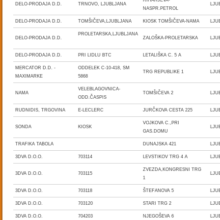
RIHARJEVA-
DELO-PRODAJA D.D.
TRNOVO, LJUBLJANA
LJU
NASPR.PETROL
DELO-PRODAJA D.D.
TOMŠIČEVA,LJUBLJANA
KIOSK TOMŠIČEVA-NAMA
LJU
PROLETARSKA,LJUBLJANA
DELO-PRODAJA D.D.
ZALOŠKA-PROLETARSKA
LJU
DELO-PRODAJA D.D.
PRI LIDLU BTC
LETALIŠKA C. 5 A
LJU
MERCATOR D.D. -
ODDELEK C-10-418, SM
TRG REPUBLIKE 1
LJU
MAXIMARKE
5868
VELEBLAGOVNICA-
NAMA
TOMŠIČEVA 2
LJU
ODD.ČASPIS
RUDNIDIS, TRGOVINA
E-LECLERC
JURČKOVA CESTA 225
LJU
VOJKOVA C.,PRI
SONDA
KIOSK
LJU
GAS.DOMU
TRAFIKA TABOLA
DUNAJSKA 421
LJU
3DVA D.O.O.
703114
LEVSTIKOV TRG 4 A
LJU
ZVEZDA,KONGRESNI TRG
3DVA D.O.O.
703115
LJU
1
3DVA D.O.O.
703118
ŠTEFANOVA 5
LJU
3DVA D.O.O.
703120
STARI TRG 2
LJU
3DVA D.O.O.
704203
NJEGOŠEVA 6
LJU