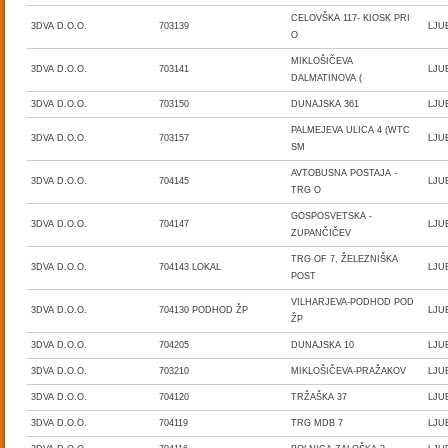
CELOVŠKA 117- KIOSK PRI
3DVA D.O.O.
703139
LJU
O
MIKLOŠIČEVA
3DVA D.O.O.
703141
LJU
DALMATINOVA (
3DVA D.O.O.
703150
DUNAJSKA 361
LJU
PALMEJEVA ULICA 4 (WTC
3DVA D.O.O.
703157
LJU
SM
AVTOBUSNA POSTAJA -
3DVA D.O.O.
704145
LJU
TRG O
GOSPOSVETSKA -
3DVA D.O.O.
704147
LJU
ZUPANČIČEV
TRG OF 7, ŽELEZNIŠKA
3DVA D.O.O.
704143 LOKAL
LJU
POST
VILHARJEVA-PODHOD POD
3DVA D.O.O.
704130 PODHOD ŽP
LJU
ŽP
3DVA D.O.O.
704205
DUNAJSKA 10
LJU
3DVA D.O.O.
703210
MIKLOŠIČEVA-PRAŽAKOV
LJU
3DVA D.O.O.
704120
TRŽAŠKA 37
LJU
3DVA D.O.O.
704119
TRG MDB 7
LJU