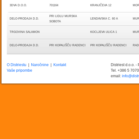
3DVA D.O.O.
701164
KRANJČEVA 12
MOR
PRI LIDLU MURSKA
DELO-PRODAJA D.D.
LENDAVSKA C. 60 A
MUR
SOBOTA
TRGOVINA SALAMON
KOCLJEVA ULICA 1
MUR
DELO-PRODAJA D.D.
PRI KOPALIŠČU RADENCI
PRI KOPALIŠČU RADENCI
RAD
O Distriestu
|
Naročnine
|
Kontakt
Distriest d.o.o. 
Vaše pripombe
Tel. +386 5 707
email:
info@distr