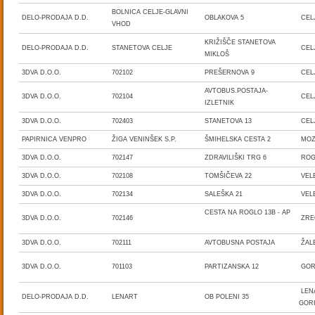
BOLNICA CELJE-GLAVNI
DELO-PRODAJA D.D.
OBLAKOVA 5
CEL
VHOD
KRIŽIŠČE STANETOVA
DELO-PRODAJA D.D.
STANETOVA CELJE
CEL
MIKLOŠ
3DVA D.O.O.
702102
PREŠERNOVA 9
CEL
AVTOBUS.POSTAJA-
3DVA D.O.O.
702104
CEL
IZLETNIK
3DVA D.O.O.
702403
STANETOVA 13
CEL
PAPIRNICA VENPRO
ŽIGA VENINŠEK S.P.
ŠMIHELSKA CESTA 2
MOZ
3DVA D.O.O.
702147
ZDRAVILIŠKI TRG 6
ROG
3DVA D.O.O.
702108
TOMŠIČEVA 22
VEL
3DVA D.O.O.
702134
SALEŠKA 21
VEL
CESTA NA ROGLO 13B - AP
3DVA D.O.O.
702146
ZR
3DVA D.O.O.
702111
AVTOBUSNA POSTAJA
ŽA
3DVA D.O.O.
701103
PARTIZANSKA 12
GOR
LEN
DELO-PRODAJA D.D.
LENART
OB POLENI 35
GOR