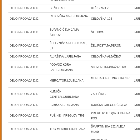
DVOR,LJUBLJANA
DELO-PRODAJA D.D.
BEŽIGRAD
BEŽIGRAD 2
LJU
CELOVŠKA 104,LJUBLJANA
DELO-PRODAJA D.D.
CELOVŠKA 104
LJU
ZUPANČIČEVA JAMA -
DELO-PRODAJA D.D.
ŠTIHOVA
LJU
ŠTIHOV
ŽELEZNIŠKA POST.LOKAL,
DELO-PRODAJA D.D.
ŽEL.POSTAJA,PERON
LJU
LJ
DELO-PRODAJA D.D.
ALJAŽEVA,LJUBLJANA
CELOVŠKA-ALJAŽEVA
LJU
PODVOZ KORA-
DELO-PRODAJA D.D.
SLOVENSKA-PRAŽAKOVA
LJU
BAR,LJUBLJANA
MERCATOR-DUNAJSKA 107
DELO-PRODAJA D.D.
MERCATOR,LJUBLJANA
LJU
KLINIČNI
DELO-PRODAJA D.D.
ZALOŠKA 7
LJU
CENTER,LJUBLJANA
DELO-PRODAJA D.D.
IGRIŠKA,LJUBLJANA
IGRIŠKA-GREGORČIČEVA
LJU
PREGLOV TRG(AVTOBUSNA
DELO-PRODAJA D.D.
FUŽINE - PREGLOV TRG
LJU
POS
ŠMARTINSKA 152-ALEJA
DELO-PRODAJA D.D.
TRG MLADIH LJUBLJANA
LJU
MLAD