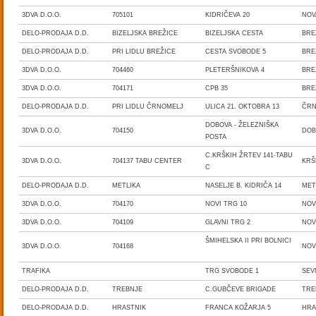
3DVA D.O.O.
705101
KIDRIČEVA 20
NOV
DELO-PRODAJA D.D.
BIZELJSKA BREŽICE
BIZELJSKA CESTA
BRE
DELO-PRODAJA D.D.
PRI LIDLU BREŽICE
CESTA SVOBODE 5
BRE
3DVA D.O.O.
704460
PLETERŠNIKOVA 4
BRE
3DVA D.O.O.
704171
CPB 35
BRE
DELO-PRODAJA D.D.
PRI LIDLU ČRNOMELJ
ULICA 21. OKTOBRA 13
ČRN
DOBOVA - ŽELEZNIŠKA
3DVA D.O.O.
704150
DO
POSTA
C.KRŠKIH ŽRTEV 141-TABU
3DVA D.O.O.
704137 TABU CENTER
KR
C
DELO-PRODAJA D.D.
METLIKA
NASELJE B. KIDRIČA 14
MET
3DVA D.O.O.
704170
NOVI TRG 10
NOV
3DVA D.O.O.
704109
GLAVNI TRG 2
NOV
ŠMIHELSKA II PRI BOLNICI
3DVA D.O.O.
704168
NOV
TRAFIKA
TRG SVOBODE 1
SEV
DELO-PRODAJA D.D.
TREBNJE
C.GUBČEVE BRIGADE
TRE
DELO-PRODAJA D.D.
HRASTNIK
FRANCA KOŽARJA 5
HRA