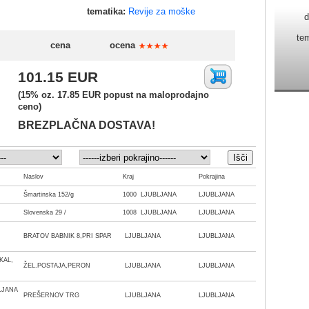
tematika:
Revije za moške
d
te
cena
ocena
101.15 EUR
(15% oz. 17.85 EUR popust na maloprodajno
ceno)
BREZPLAČNA DOSTAVA!
Naslov
Kraj
Pokrajina
Šmartinska 152/g
1000 LJUBLJANA
LJUBLJANA
Slovenska 29 /
1008 LJUBLJANA
LJUBLJANA
BRATOV BABNIK 8,PRI SPAR
LJUBLJANA
LJUBLJANA
KAL,
ŽEL.POSTAJA,PERON
LJUBLJANA
LJUBLJANA
LJANA
PREŠERNOV TRG
LJUBLJANA
LJUBLJANA