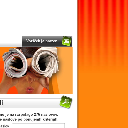
Voziček je prazen.
no je na razpolago 276 naslovov.
te naslove po ponujenih kriterijih.
naslov