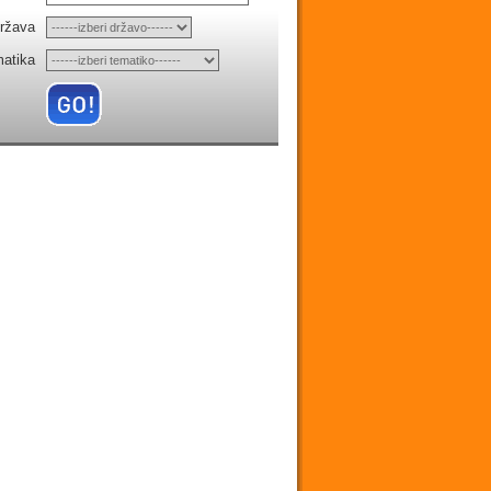
ržava
matika