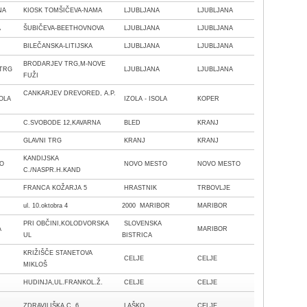
ANA
KIOSK TOMŠIČEVA-NAMA
LJUBLJANA
LJUBLJANA
NA
ŠUBIČEVA-BEETHOVNOVA
LJUBLJANA
LJUBLJANA
A
BILEČANSKA-LITIJSKA
LJUBLJANA
LJUBLJANA
BRODARJEV TRG,M-NOVE
 TRG
LJUBLJANA
LJUBLJANA
FUŽI
CANKARJEV DREVORED, A.P.
ZOLA
IZOLA - ISOLA
KOPER
C.SVOBODE 12,KAVARNA
BLED
KRANJ
GLAVNI TRG
KRANJ
KRANJ
KANDIJSKA
TO
NOVO MESTO
NOVO MESTO
C./NASPR.H.KAND
FRANCA KOŽARJA 5
HRASTNIK
TRBOVLJE
ul. 10.oktobra 4
2000 MARIBOR
MARIBOR
PRI OBČINI,KOLODVORSKA
SLOVENSKA
CA
MARIBOR
UL
BISTRICA
KRIŽIŠČE STANETOVA
CELJE
CELJE
MIKLOŠ
HUDINJA,UL.FRANKOL.Ž.
CELJE
CELJE
ZDRAVILIŠKA C. 6
LAŠKO
CELJE