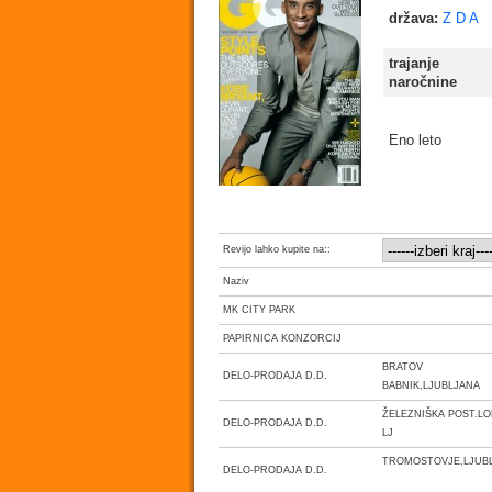
država:
Z D A
trajanje
naročnine
Eno leto
Revijo lahko kupite na::
Naziv
MK CITY PARK
PAPIRNICA KONZORCIJ
BRATOV
DELO-PRODAJA D.D.
BABNIK,LJUBLJANA
ŽELEZNIŠKA POST.LO
DELO-PRODAJA D.D.
LJ
TROMOSTOVJE,LJUB
DELO-PRODAJA D.D.