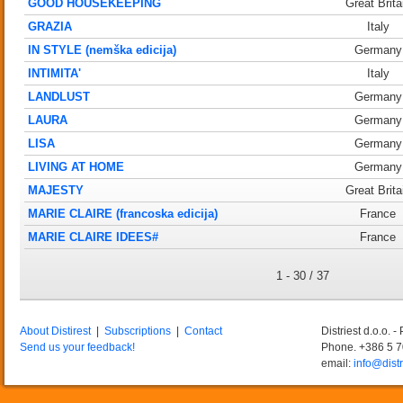
GOOD HOUSEKEEPING
Great Brita
GRAZIA
Italy
IN STYLE (nemška edicija)
Germany
INTIMITA'
Italy
LANDLUST
Germany
LAURA
Germany
LISA
Germany
LIVING AT HOME
Germany
MAJESTY
Great Brita
MARIE CLAIRE (francoska edicija)
France
MARIE CLAIRE IDEES#
France
1 - 30 / 37
About Distirest
|
Subscriptions
|
Contact
Distriest d.o.o. 
Send us your feedback!
Phone. +386 5 
email:
info@distr