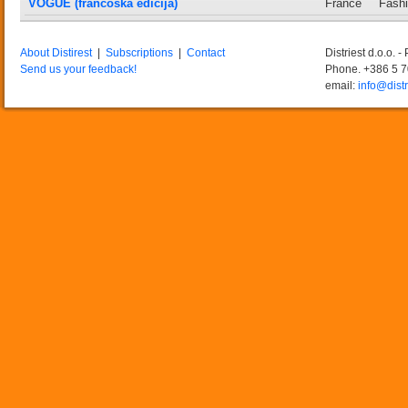
VOGUE (francoska edicija)
France
Fashi
About Distirest
|
Subscriptions
|
Contact
Distriest d.o.o. 
Send us your feedback!
Phone. +386 5 
email:
info@distr