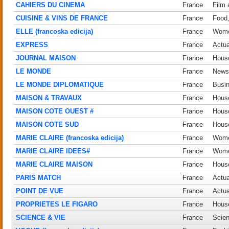
CAHIERS DU CINEMA
France
Film 
CUISINE & VINS DE FRANCE
France
Food,
ELLE (francoska edicija)
France
Women
EXPRESS
France
Actua
JOURNAL MAISON
France
House
LE MONDE
France
News
LE MONDE DIPLOMATIQUE
France
Busi
MAISON & TRAVAUX
France
House
MAISON COTE OUEST #
France
House
MAISON COTE SUD
France
House
MARIE CLAIRE (francoska edicija)
France
Women
MARIE CLAIRE IDEES#
France
Women
MARIE CLAIRE MAISON
France
House
PARIS MATCH
France
Actua
POINT DE VUE
France
Actua
PROPRIETES LE FIGARO
France
House
SCIENCE & VIE
France
Scien